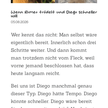
Wenn Romeo trö­delt und Die­go schnel­ler
will
05.08.2026
Wer kennt das nicht: Man selbst wäre
eigent­lich bereit. Inner­lich schon drei
Schrit­te wei­ter. Und dann kommt
man trotz­dem nicht vom Fleck, weil
vor­ne jemand beschlos­sen hat, dass
heu­te lang­sam reicht.
Bei uns ist Die­go manch­mal genau
die­ser Typ. Die­go hät­te Tem­po. Die­go
könn­te schnel­ler. Die­go wäre bereit