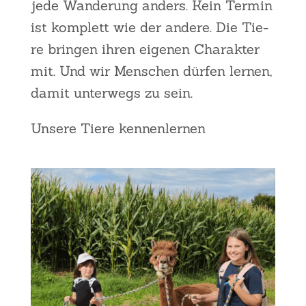
jede Wan­de­rung anders. Kein Ter­min
ist kom­plett wie der ande­re. Die Tie­
re brin­gen ihren eige­nen Cha­rak­ter
mit. Und wir Men­schen dür­fen ler­nen,
damit unter­wegs zu sein.
Unse­re Tie­re ken­nen­ler­nen