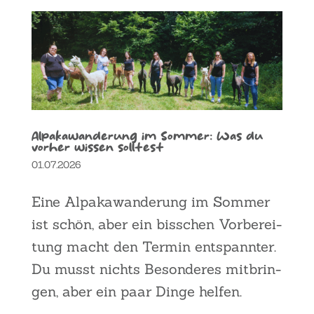
Alpa­ka­wan­de­rung im Som­mer: Was du
vor­her wis­sen soll­test
01.07.2026
Eine Alpa­ka­wan­de­rung im Som­mer
ist schön, aber ein biss­chen Vor­be­rei­
tung macht den Ter­min ent­spann­ter.
Du musst nichts Beson­de­res mit­brin­
gen, aber ein paar Din­ge hel­fen.