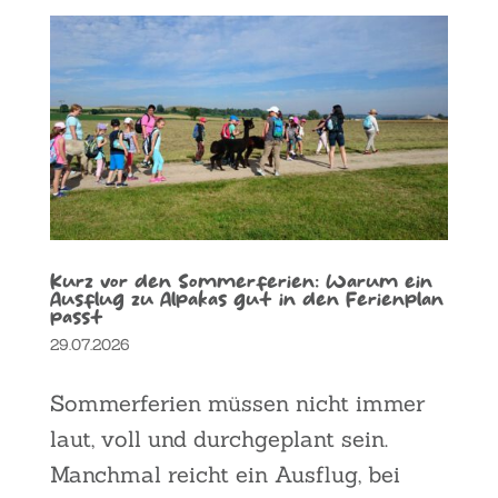
Kurz vor den Som­mer­fe­ri­en: War­um ein
Aus­flug zu Alpa­kas gut in den Feri­en­plan
passt
29.07.2026
Som­mer­fe­ri­en müs­sen nicht immer
laut, voll und durch­ge­plant sein.
Manch­mal reicht ein Aus­flug, bei