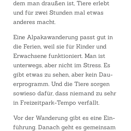
dem man drau­ßen ist, Tie­re erlebt
und für zwei Stun­den mal etwas
ande­res macht.
Eine Alpa­ka­wan­de­rung passt gut in
die Feri­en, weil sie für Kin­der und
Erwach­se­ne funk­tio­niert. Man ist
unter­wegs, aber nicht im Stress. Es
gibt etwas zu sehen, aber kein Dau­
er­pro­gramm. Und die Tie­re sor­gen
sowie­so dafür, dass nie­mand zu sehr
in Frei­zeit­park-Tem­po ver­fällt.
Vor der Wan­de­rung gibt es eine Ein­
füh­rung. Danach geht es gemein­sam