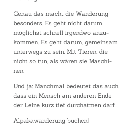
Genau das macht die Wan­de­rung
beson­ders. Es geht nicht dar­um,
mög­lichst schnell irgend­wo anzu­
kom­men. Es geht dar­um, gemein­sam
unter­wegs zu sein. Mit Tie­ren, die
nicht so tun, als wären sie Maschi­
nen.
Und ja: Manch­mal bedeu­tet das auch,
dass ein Mensch am ande­ren Ende
der Lei­ne kurz tief durch­at­men darf.
Alpa­ka­wan­de­rung buchen!