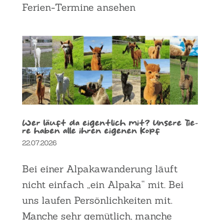
Feri­en-Ter­mi­ne anse­hen
Wer läuft da eigent­lich mit? Unse­re Tie­
re haben alle ihren eige­nen Kopf
22.07.2026
Bei einer Alpa­ka­wan­de­rung läuft
nicht ein­fach „ein Alpa­ka“ mit. Bei
uns lau­fen Per­sön­lich­kei­ten mit.
Man­che sehr gemüt­lich, man­che