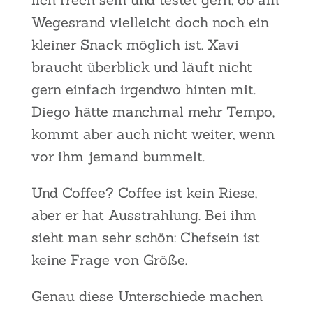
Weges­rand viel­leicht doch noch ein
klei­ner Snack mög­lich ist. Xavi
braucht über­blick und läuft nicht
gern ein­fach irgend­wo hin­ten mit.
Die­go hät­te manch­mal mehr Tem­po,
kommt aber auch nicht wei­ter, wenn
vor ihm jemand bum­melt.
Und Cof­fee? Cof­fee ist kein Rie­se,
aber er hat Aus­strah­lung. Bei ihm
sieht man sehr schön: Chef­sein ist
kei­ne Fra­ge von Grö­ße.
Genau die­se Unter­schie­de machen