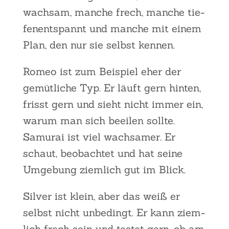
wach­sam, man­che frech, man­che tie­
fen­ent­spannt und man­che mit einem
Plan, den nur sie selbst ken­nen.
Romeo ist zum Bei­spiel eher der
gemüt­li­che Typ. Er läuft gern hin­ten,
frisst gern und sieht nicht immer ein,
war­um man sich beei­len soll­te.
Samu­rai ist viel wach­sa­mer. Er
schaut, beob­ach­tet und hat sei­ne
Umge­bung ziem­lich gut im Blick.
Sil­ver ist klein, aber das weiß er
selbst nicht unbe­dingt. Er kann ziem­
lich frech sein und tes­tet gern, ob am