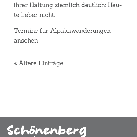
ihrer Hal­tung ziem­lich deut­lich: Heu­
te lie­ber nicht.
Ter­mi­ne für Alpa­ka­wan­de­run­gen
anse­hen
« Ältere Einträge
Schönenberg