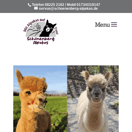
Telefon 08225 2182 / Mobil 0173/4319147
servus@schoenenberg-alpakas.de