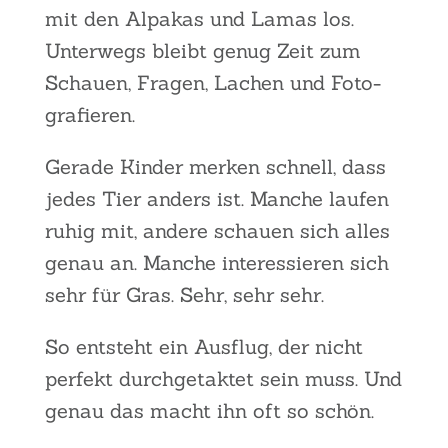
mit den Alpa­kas und Lamas los.
Unter­wegs bleibt genug Zeit zum
Schau­en, Fra­gen, Lachen und Foto­
gra­fie­ren.
Gera­de Kin­der mer­ken schnell, dass
jedes Tier anders ist. Man­che lau­fen
ruhig mit, ande­re schau­en sich alles
genau an. Man­che inter­es­sie­ren sich
sehr für Gras. Sehr, sehr sehr.
So ent­steht ein Aus­flug, der nicht
per­fekt durch­ge­tak­tet sein muss. Und
genau das macht ihn oft so schön.