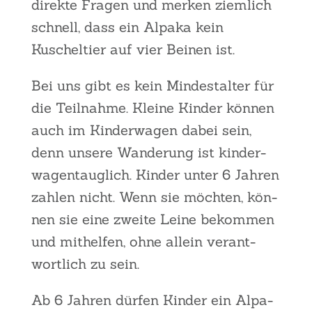
direk­te Fra­gen und mer­ken ziem­lich
schnell, dass ein Alpa­ka kein
Kuschel­tier auf vier Bei­nen ist.
Bei uns gibt es kein Min­dest­al­ter für
die Teil­nah­me. Klei­ne Kin­der kön­nen
auch im Kin­der­wa­gen dabei sein,
denn unse­re Wan­de­rung ist kin­der­
wa­gen­taug­lich. Kin­der unter 6 Jah­ren
zah­len nicht. Wenn sie möch­ten, kön­
nen sie eine zwei­te Lei­ne bekom­men
und mit­hel­fen, ohne allein ver­ant­
wort­lich zu sein.
Ab 6 Jah­ren dür­fen Kin­der ein Alpa­