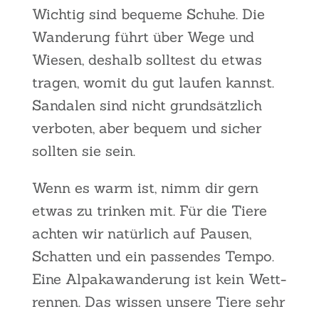
Wich­tig sind beque­me Schu­he. Die
Wan­de­rung führt über Wege und
Wie­sen, des­halb soll­test du etwas
tra­gen, womit du gut lau­fen kannst.
San­da­len sind nicht grund­sätz­lich
ver­bo­ten, aber bequem und sicher
soll­ten sie sein.
Wenn es warm ist, nimm dir gern
etwas zu trin­ken mit. Für die Tie­re
ach­ten wir natür­lich auf Pau­sen,
Schat­ten und ein pas­sen­des Tem­po.
Eine Alpa­ka­wan­de­rung ist kein Wett­
ren­nen. Das wis­sen unse­re Tie­re sehr