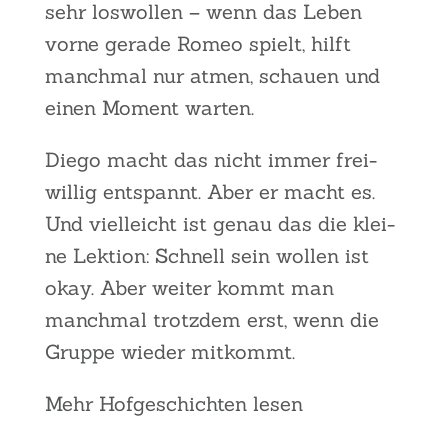
sehr los­wol­len – wenn das Leben
vor­ne gera­de Romeo spielt, hilft
manch­mal nur atmen, schau­en und
einen Moment war­ten.
Die­go macht das nicht immer frei­
wil­lig ent­spannt. Aber er macht es.
Und viel­leicht ist genau das die klei­
ne Lek­ti­on: Schnell sein wol­len ist
okay. Aber wei­ter kommt man
manch­mal trotz­dem erst, wenn die
Grup­pe wie­der mit­kommt.
Mehr Hof­ge­schich­ten lesen