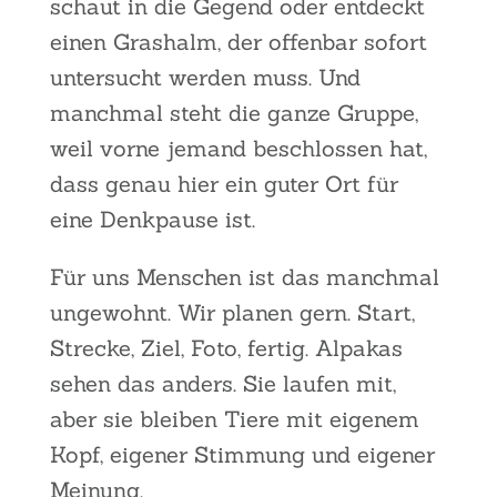
schaut in die Gegend oder ent­deckt
einen Gras­halm, der offen­bar sofort
unter­sucht wer­den muss. Und
manch­mal steht die gan­ze Grup­pe,
weil vor­ne jemand beschlos­sen hat,
dass genau hier ein guter Ort für
eine Denk­pau­se ist.
Für uns Men­schen ist das manch­mal
unge­wohnt. Wir pla­nen gern. Start,
Stre­cke, Ziel, Foto, fer­tig. Alpa­kas
sehen das anders. Sie lau­fen mit,
aber sie blei­ben Tie­re mit eige­nem
Kopf, eige­ner Stim­mung und eige­ner
Mei­nung.