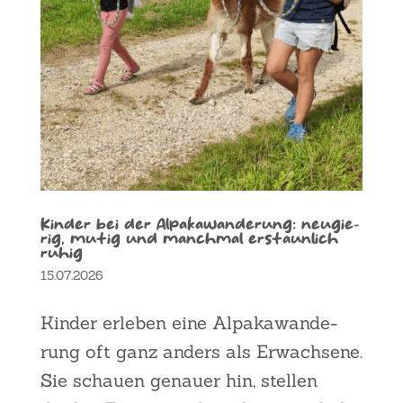
Kin­der bei der Alpa­ka­wan­de­rung: neu­gie­
rig, mutig und manch­mal erstaun­lich
ruhig
15.07.2026
Kin­der erle­ben eine Alpa­ka­wan­de­
rung oft ganz anders als Erwach­se­ne.
Sie schau­en genau­er hin, stel­len