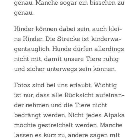
genau. Man­che sogar ein biss­chen zu
genau.
Kin­der kön­nen dabei sein, auch klei­
ne Kin­der. Die Stre­cke ist kin­der­wa­
gen­taug­lich. Hun­de dür­fen aller­dings
nicht mit, damit unse­re Tie­re ruhig
und sicher unter­wegs sein kön­nen.
Fotos sind bei uns erlaubt. Wich­tig
ist nur, dass alle Rück­sicht auf­ein­an­
der neh­men und die Tie­re nicht
bedrängt wer­den. Nicht jedes Alpa­ka
möch­te gestrei­chelt wer­den. Man­che
las­sen es kurz zu, ande­re sagen mit