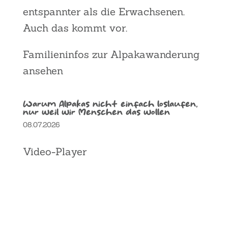
ent­spann­ter als die Erwach­se­nen.
Auch das kommt vor.
Fami­li­en­in­fos zur Alpa­ka­wan­de­rung
anse­hen
War­um Alpa­kas nicht ein­fach los­lau­fen,
nur weil wir Men­schen das wol­len
08.07.2026
Video-Player