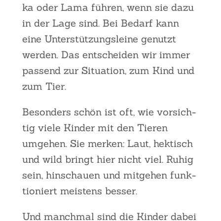
ka oder Lama füh­ren, wenn sie dazu
in der Lage sind. Bei Bedarf kann
eine Unter­stüt­zungs­lei­ne genutzt
wer­den. Das ent­schei­den wir immer
pas­send zur Situa­ti­on, zum Kind und
zum Tier.
Beson­ders schön ist oft, wie vor­sich­
tig vie­le Kin­der mit den Tie­ren
umge­hen. Sie mer­ken: Laut, hek­tisch
und wild bringt hier nicht viel. Ruhig
sein, hin­schau­en und mit­ge­hen funk­
tio­niert meis­tens bes­ser.
Und manch­mal sind die Kin­der dabei