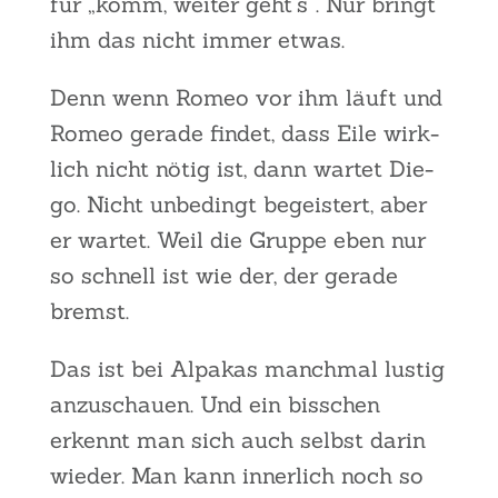
für „komm, wei­ter geht’s“. Nur bringt
ihm das nicht immer etwas.
Denn wenn Romeo vor ihm läuft und
Romeo gera­de fin­det, dass Eile wirk­
lich nicht nötig ist, dann war­tet Die­
go. Nicht unbe­dingt begeis­tert, aber
er war­tet. Weil die Grup­pe eben nur
so schnell ist wie der, der gera­de
bremst.
Das ist bei Alpa­kas manch­mal lus­tig
anzu­schau­en. Und ein biss­chen
erkennt man sich auch selbst dar­in
wie­der. Man kann inner­lich noch so