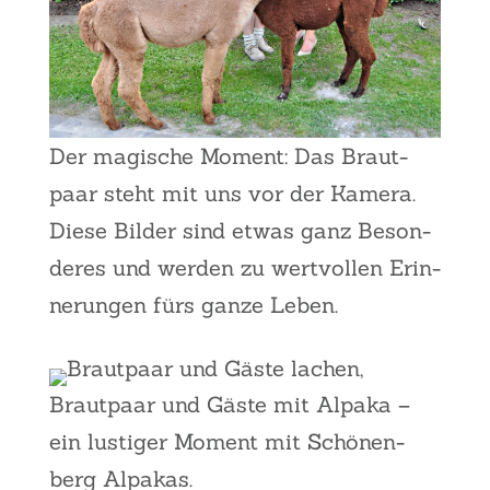
Der magi­sche Moment: Das Braut­
paar steht mit uns vor der Kame­ra.
Die­se Bil­der sind etwas ganz Beson­
de­res und wer­den zu wert­vol­len Erin­
ne­run­gen fürs gan­ze Leben.
Braut­paar und Gäs­te mit Alpa­ka –
ein lus­ti­ger Moment mit Schö­nen­
berg Alpa­kas.