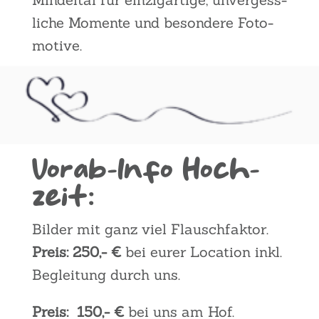
li­che Momen­te und beson­de­re Foto­
mo­ti­ve.
Vor­ab-Info Hoch­
zeit:
Bil­der mit ganz viel Flausch­fak­tor.
Preis: 250,- €
bei eurer Loca­ti­on inkl.
Beglei­tung durch uns.
Preis
: 150,- €
bei uns am Hof.