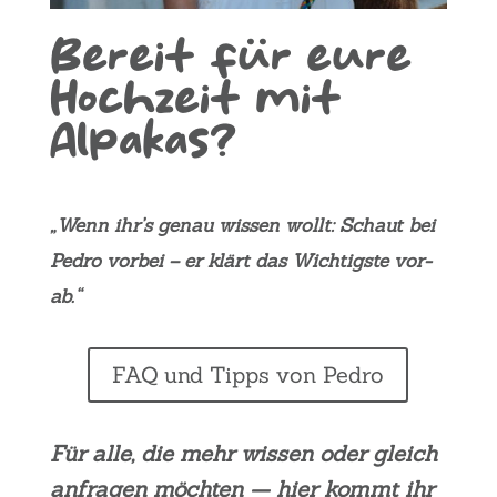
Bereit für eure
Hoch­zeit mit
Alpa­kas?
„Wenn ihr’s genau wis­sen wollt: Schaut bei
Pedro vor­bei – er klärt das Wich­tigs­te vor­
ab.“
FAQ und Tipps von Pedro
Für alle, die mehr wis­sen oder gleich
anfra­gen möch­ten — hier kommt ihr