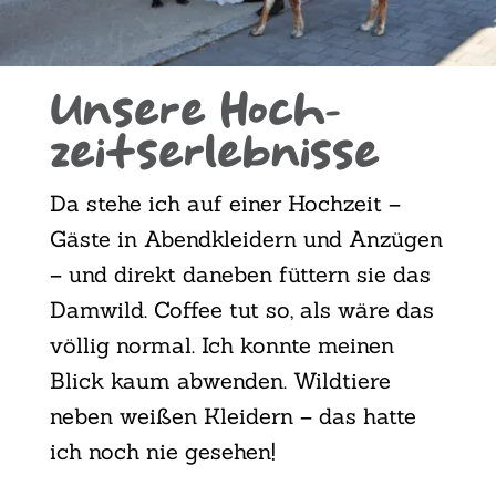
Unse­re Hoch­
zeits­er­leb­nis­se
Da ste­he ich auf einer Hoch­zeit –
Gäs­te in Abend­klei­dern und Anzü­gen
– und direkt dane­ben füt­tern sie das
Dam­wild. Cof­fee tut so, als wäre das
völ­lig nor­mal. Ich konn­te mei­nen
Blick kaum abwen­den. Wild­tie­re
neben wei­ßen Klei­dern – das hat­te
ich noch nie gese­hen!