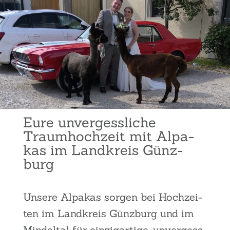
Eure unver­gess­li­che
Traum­hoch­zeit mit Alpa­
kas im Land­kreis Günz­
burg
Unse­re Alpa­kas sor­gen bei Hoch­zei­
ten im Land­kreis Günz­burg und im
Min­del­tal für ein­zig­ar­ti­ge, unver­gess­