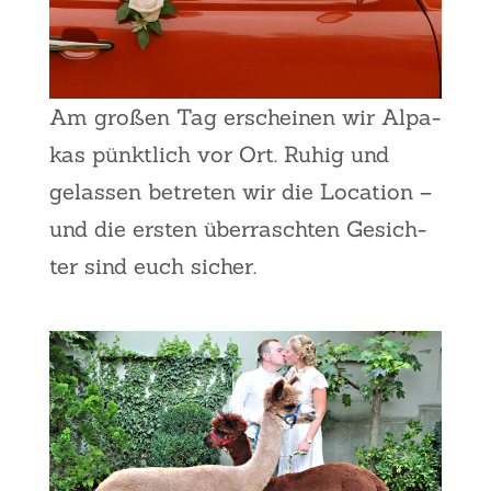
Am gro­ßen Tag erschei­nen wir Alpa­
kas pünkt­lich vor Ort. Ruhig und
gelas­sen betre­ten wir die Loca­ti­on –
und die ers­ten über­rasch­ten Gesich­
ter sind euch sicher.