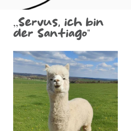
„Ser­vus, ich bin
der Sant­ia­go“