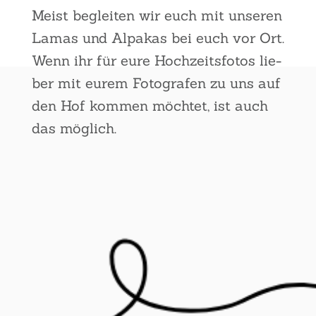
Meist beglei­ten wir euch mit unse­ren
Lamas und Alpa­kas bei euch vor Ort.
Wenn ihr für eure Hoch­zeits­fo­tos lie­
ber mit eurem Foto­gra­fen zu uns auf
den Hof kom­men möch­tet, ist auch
das mög­lich.