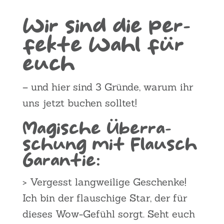
Wir sind die per­
fek­te Wahl für
euch
– und hier sind 3 Grün­de, war­um ihr
uns jetzt buchen soll­tet!
Magi­sche Über­ra­
schung mit Flausch
Garan­tie:
> Ver­gesst lang­wei­li­ge Geschen­ke!
Ich bin der flau­schi­ge Star, der für
die­ses Wow-Gefühl sorgt. Seht euch