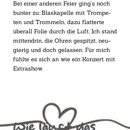
Bei einer ande­ren Fei­er ging’s noch
bun­ter zu: Blas­ka­pel­le mit Trom­pe­
ten und Trom­meln, dazu flat­ter­te
über­all Folie durch die Luft. Ich stand
mit­ten­drin, die Ohren gespitzt, neu­
gie­rig und doch gelas­sen. Für mich
fühl­te es sich an wie ein Kon­zert mit
Extra­show.
Wie läuft das