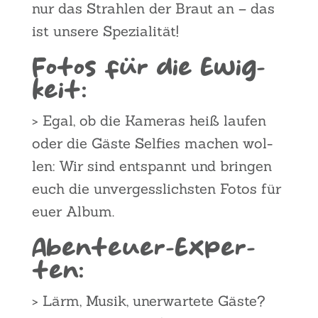
nur das Strah­len der Braut an – das
ist unse­re Spe­zia­li­tät!
Fotos für die Ewig­
keit:
> Egal, ob die Kame­ras heiß lau­fen
oder die Gäs­te Sel­fies machen wol­
len: Wir sind ent­spannt und brin­gen
euch die unver­gess­lichs­ten Fotos für
euer Album.
Aben­teu­er-Exper­
ten:
> Lärm, Musik, uner­war­te­te Gäs­te?