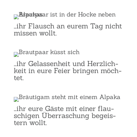
…ihr Flausch an eurem Tag nicht
mis­sen wollt.
…ihr Gelas­sen­heit und Herz­lich­
keit in eure Fei­er brin­gen möch­
tet.
…ihr eure Gäs­te mit einer flau­
schi­gen Über­ra­schung begeis­
tern wollt.