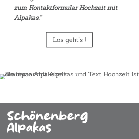
zum Kon­takt­for­mu­lar Hoch­zeit mit
Alpa­kas.”
Los geht’s !
Schönenberg
Alpakas