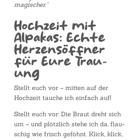
magi­scher.”
Hoch­zeit mit
Alpa­kas: Ech­te
Her­zen­s­öff­ner
für Eure Trau­
ung
Stellt euch vor – mit­ten auf der
Hoch­zeit tau­che ich ein­fach auf!
Stellt euch vor: Die Braut dreht sich
um – und plötz­lich ste­he ich da, flau­
schig wie frisch geföhnt. Klick, klick,