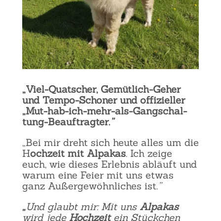
„Viel-Quat­scher, Gemüt­lich-Geher
und Tem­po-Scho­ner und offi­zi­el­ler
„Mut-hab-ich-mehr-als-Gang­schal­
tung-Beauf­trag­ter.
”
„Bei mir dreht sich heu­te alles um die
H
och­zeit mit Alpa­kas
. Ich zei­ge
euch, wie die­ses Erleb­nis abläuft und
war­um eine Fei­er mit uns etwas
ganz Außer­ge­wöhn­li­ches ist.
”
„
Und glaubt mir: Mit uns
Alpa­kas
wird jede
Hoch­zeit
ein Stück­chen