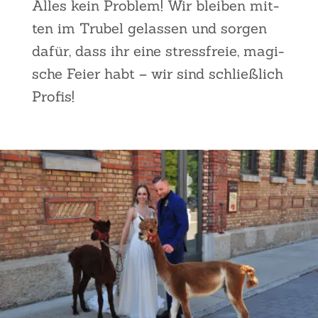
Alles kein Pro­blem! Wir blei­ben mit­
ten im Tru­bel gelas­sen und sor­gen
dafür, dass ihr eine stress­freie, magi­
sche Fei­er habt – wir sind schließ­lich
Pro­fis!