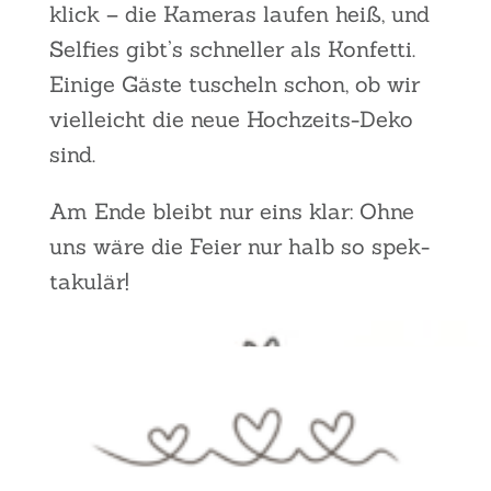
klick – die Kame­ras lau­fen heiß, und
Sel­fies gibt’s schnel­ler als Kon­fet­ti.
Eini­ge Gäs­te tuscheln schon, ob wir
viel­leicht die neue Hoch­zeits-Deko
sind.
Am Ende bleibt nur eins klar: Ohne
uns wäre die Fei­er nur halb so spek­
ta­ku­lär!