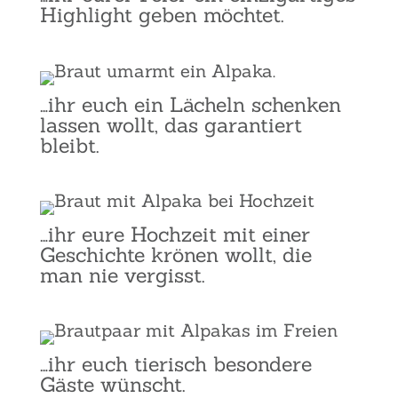
High­light geben möch­tet.
…ihr euch ein Lächeln schen­ken
las­sen wollt, das garan­tiert
bleibt.
…ihr eure Hoch­zeit mit einer
Geschich­te krö­nen wollt, die
man nie ver­gisst.
…ihr euch tie­risch beson­de­re
Gäs­te wünscht.