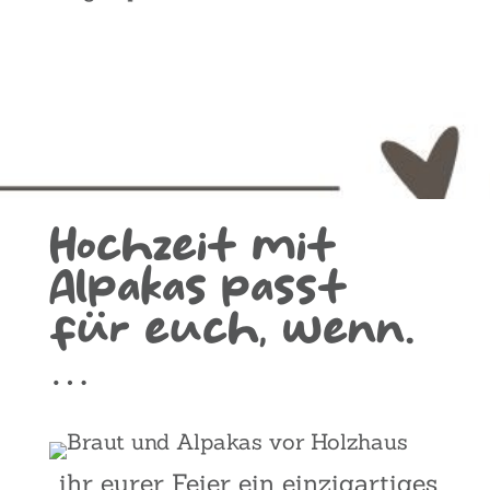
Hoch­zeit mit
Alpa­kas passt
für euch, wenn.
…
…ihr eurer Fei­er ein ein­zig­ar­ti­ges