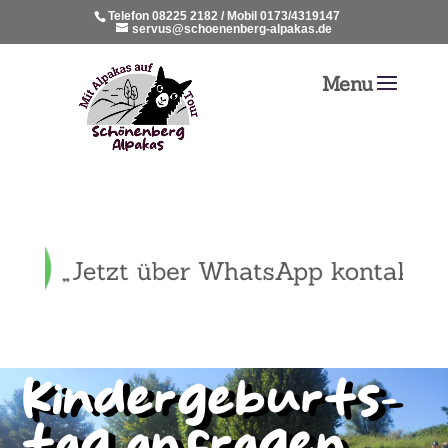
Telefon 08225 2182 / Mobil 0173/4319147
servus@schoenenberg-alpakas.de
Kin­der­ge­burts­
tag anfra­gen