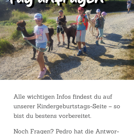
Alle wich­ti­gen Infos fin­dest du auf
unse­rer Kin­der­ge­burts­tags-Sei­te – so
bist du bes­tens vor­be­rei­tet.
Noch Fra­gen? Pedro hat die Ant­wor­