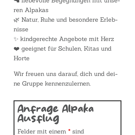
🦙 lie­be­vol­le Begeg­nun­gen mit unse­
ren Alpa­kas
🌿 Natur, Ruhe und beson­de­re Erleb­
nis­se
✨ kind­ge­rech­te Ange­bo­te mit Herz
❤️ geeig­net für Schu­len, Kitas und
Hor­te
Wir freu­en uns dar­auf, dich und dei­
ne Grup­pe ken­nen­zu­ler­nen.
Anfrage Alpaka
Ausflug
Felder mit einem
*
sind