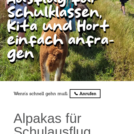
Schul­klas­sen,
Kita und Hort
ein­fach anfra­
gen
Wenn’s schnell gehn muß:
📞 Anru­fen
Alpa­kas für
Schul­aus­flug,