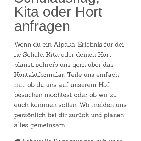
Kita oder Hort
anfra­gen
Wenn du ein Alpa­ka-Erleb­nis für dei­
ne Schu­le, Kita oder dei­nen Hort
planst, schreib uns gern über das
Kon­takt­for­mu­lar. Tei­le uns ein­fach
mit, ob du uns auf unse­rem Hof
besu­chen möch­test oder ob wir zu
euch kom­men sol­len. Wir mel­den uns
per­sön­lich bei dir zurück und pla­nen
alles gemein­sam.